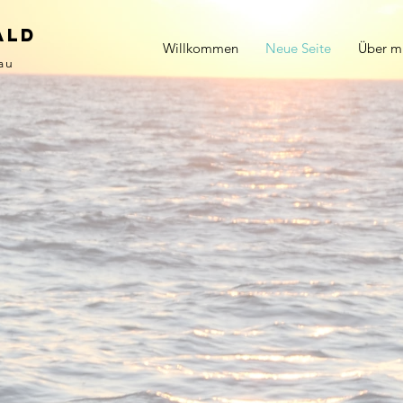
ald
Willkommen
Neue Seite
Über m
au